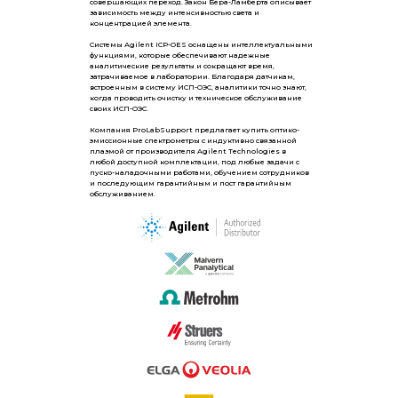
совершающих переход. Закон Бера-Ламберта описывает
зависимость между интенсивностью света и
концентрацией элемента.
Системы Agilent ICP-OES оснащены интеллектуальными
функциями, которые обеспечивают надежные
аналитические результаты и сокращают время,
затрачиваемое в лаборатории. Благодаря датчикам,
встроенным в систему ИСП-ОЭС, аналитики точно знают,
когда проводить очистку и техническое обслуживание
своих ИСП-ОЭС.
Компания ProLabSupport предлагает купить оптико-
эмиссионные спектрометры c индуктивно связанной
плазмой от производителя Agilent Technologies в
любой доступной комплектации, под любые задачи с
пуско-наладочными работами, обучением сотрудников
и последующим гарантийным и пост гарантийным
обслуживанием.