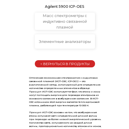
Agilent 5900 ICP-OES
Масс спектрометры с
индуктивно связанной
плазмой
Элементные анализаторы
< ВЕРНУТЬСЯ В ПРОДУКТЫ
Оптическая эмиссионная спектроскопия с индуктивно
связанной плазмой (ИСП-ОЭС, ICP-OES) — это
аналитический метод, используемый для определения
количества определенных элементов в образце.
Принцип ИСП-ОЭС использует тот факт, что атомы и ионы
могут поглощать энергию для перевода электронов из
основного состояния в возбужденное состояние. В ИСП-
ОЭС источником этой энергии является тепло аргоновой
плазмы, работающей при температуре 10 000 К.
Принцип ИСП-ОЭС основан на том, что возбужденные
атомы испускают свет с определенной длиной волны
при переходе на более низкий энергетический уровень.
Количество света, испускаемого на каждой длине
волны, пропорционально количеству атомов или ионов,