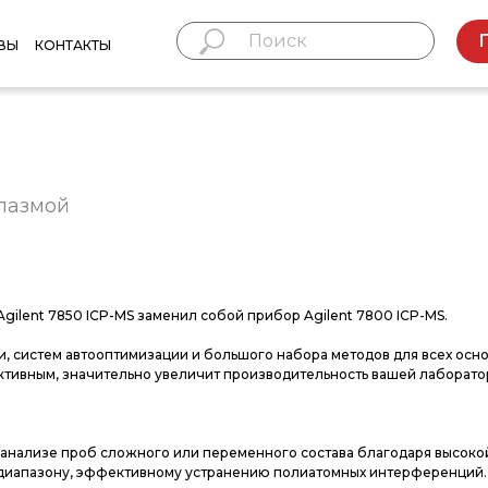
ВЫ
КОНТАКТЫ
плазмой
ilent 7850 ICP-MS заменил собой прибор Agilent 7800 ICP-MS.
и, систем автооптимизации и большого набора методов для всех осн
ктивным, значительно увеличит производительность вашей лаборато
 анализе проб сложного или переменного состава благодаря высоко
диапазону, эффективному устранению полиатомных интерференций.