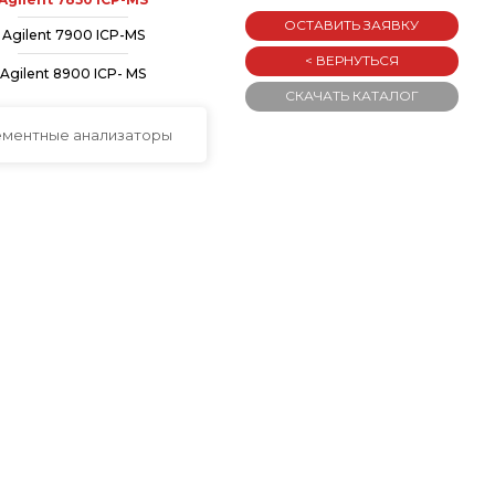
ОСТАВИТЬ ЗАЯВКУ
Agilent 7900 ICP-MS
< ВЕРНУТЬСЯ
Agilent 8900 ICP- MS
СКАЧАТЬ КАТАЛОГ
ементные анализаторы