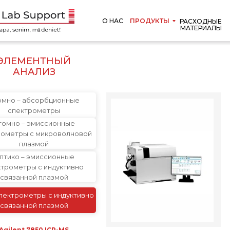
О НАС
ПРОДУКТЫ
РАСХОДНЫЕ
МАТЕРИАЛЫ
ЭЛЕМЕНТНЫЙ
АНАЛИЗ
омно – абсорбционные
спектрометры
томно – эмиссионные
рометры с микроволновой
плазмой
птико – эмиссионные
ктрометры с индуктивно
связанной плазмой
пектрометры с индуктивно
связанной плазмой
Agilent 7850 ICP-MS