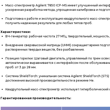
Масс-спектрометр Agilent 7850 ICP-MS имеет улучшенный интер
ускоренная разработка метода, упрощенная калибровка и подгот
Подготовка к работе и эксплуатация квадрупольного масс-спектр
получить надежные результаты для любых типов проб.
Характеристики:
ВЧ-генератор: рабочая частота 27 МГц, твердотельный, мощность д
Внедрение сверхвысокой матрицы (UHMI) сокращает время подго
растворенных твердых веществ, без разбавления.
Позиция горелки: Шаговый двигатель, управляемый по трем осям (
автоматически выравнивается с интерфейсом после обслуживания
проб: от 3 до 28 мм.
Система ShieldTorch: уникальная система Agilent ShieldTorch (S
достижения высокой производительности в режиме He.
Квадрупольный масс-спектрометр: использует гиперболический к
Гарантированная производительность: