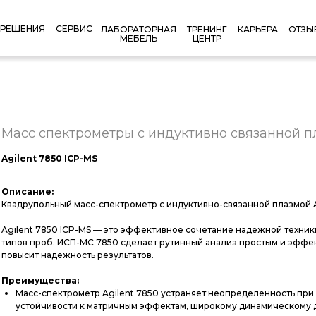
РЕШЕНИЯ
СЕРВИС
КАРЬЕРА
ОТЗЫ
ЛАБОРАТОРНАЯ
ТРЕНИНГ
МЕБЕЛЬ
ЦЕНТР
Масс спектрометры с индуктивно связанной 
Agilent 7850 ICP-MS
Описание:
Квадрупольный масс-спектрометр с индуктивно-связанной плазмой Ag
Agilent 7850 ICP-MS — это эффективное сочетание надежной техник
типов проб. ИСП-МС 7850 сделает рутинный анализ простым и эффе
повысит надежность результатов.
Преимущества:
Масс-спектрометр Agilent 7850 устраняет неопределенность при
устойчивости к матричным эффектам, широкому динамическому 