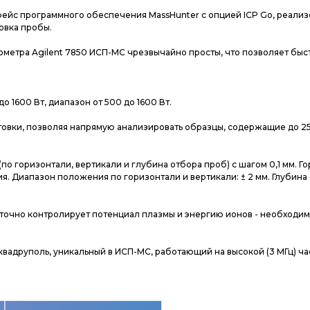
фейс программного обеспечения MassHunter с опцией ICP Go, реали
овка пробы.
ометра Agilent 7850 ИСП-МС чрезвычайно просты, что позволяет быс
о 1600 Вт, диапазон от 500 до 1600 Вт.
товки, позволяя напрямую анализировать образцы, содержащие до 2
по горизонтали, вертикали и глубина отбора проб) с шагом 0,1 мм. Г
. Диапазон положения по горизонтали и вертикали: ± 2 мм. Глубина
TS) точно контролирует потенциал плазмы и энергию ионов - необходи
вадруполь, уникальный в ИСП-МС, работающий на высокой (3 МГц) ча