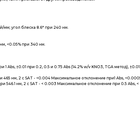
ий/мм; угол блес­ка 8.6° при 240 нм.
0 нм, <0.05% при 340 нм.
ри 1 Abs, ±0.01 при 0.2, 0.5 и 0.75 Abs (14.2% w/v KNO3, TGA ме­тод), ±0.0
при 465 нм, 2 с SAT - <0.004 Мак­си­маль­ное от­кло­нение при1 Abs, <0.00
и 546.1 нм, 2 с SAT - < 0.003 Мак­си­маль­ное от­кло­нение при 0.5 Abs, <