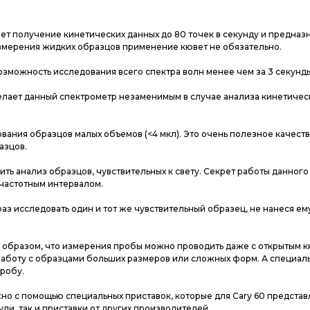
ет по­луче­ние ки­нети­чес­ких дан­ных до 80 то­чек в се­кун­ду и пред­наз
из­ме­рения жид­ких об­разцов при­мене­ние кю­вет не обя­затель­но.
оз­можность ис­сле­дова­ния все­го спек­тра волн ме­нее чем за 3 се­кун­д
е­ла­ет дан­ный спектрометр не­заме­нимым в слу­чае ана­лиза ки­нети­чес­
ова­ния об­разцов ма­лых объ­емов (<4 мкл). Это очень по­лез­ное ка­чес­тв
разцов.
ть ана­лиз об­разцов, чувс­тви­тель­ных к све­ту. Сек­рет ра­боты дан­но­г
­час­тотным ин­терва­лом.
 раз ис­сле­довать один и тот же чувс­тви­тель­ный об­ра­зец, не на­неся е
м об­ра­зом, что из­ме­рения про­бы мож­но про­водить да­же с от­кры­тым к
ра­боту с об­разца­ми боль­ших раз­ме­ров или слож­ных форм. А спе­ци­ал
ро­бу.
­но с по­мощью спе­ци­аль­ных прис­та­вок, ко­торые для Cary 60 пред­став­
ли, так и прис­тавки от дру­гих про­из­во­дите­лей.