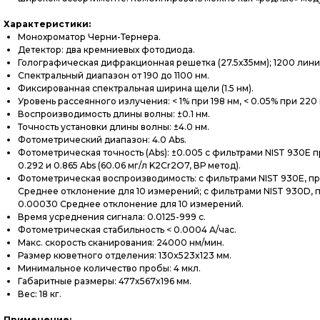
Характеристики:
Мо­нох­ро­матор Чер­ни-Тер­не­ра.
Де­тек­тор: два крем­ни­евых фо­тоди­ода.
Го­лог­ра­фичес­кая диф­ракци­он­ная ре­шет­ка (27.5х35мм); 1200 ли­н
Спек­траль­ный ди­апа­зон от 190 до 1100 нм.
Фик­си­рован­ная спек­траль­ная ши­рина ще­ли (1.5 нм).
Уро­вень рас­се­ян­но­го из­лу­чения: < 1% при 198 нм, < 0.05% при 22
Вос­про­из­во­димость дли­ны вол­ны: ±0.1 нм.
Точ­ность ус­та­нов­ки дли­ны вол­ны: ±4.0 нм.
Фо­томет­ри­чес­кий ди­апа­зон: 4.0 Аbs.
Фо­томет­ри­чес­кая точ­ность (Abs): ±0.005 c филь­тра­ми NIST 930E п
0.292 и 0.865 Abs (60.06 мг/л K2Cr2O7, ВР ме­тод).
Фо­томет­ри­чес­кая вос­про­из­во­димость: с филь­тра­ми NIST 930E, 
Сред­нее от­кло­нение для 10 из­ме­рений; с филь­тра­ми NIST 930D, пр
0.00030 Сред­нее от­кло­нение для 10 из­ме­рений.
Вре­мя ус­редне­ния сиг­на­ла: 0.0125-999 с.
Фо­томет­ри­чес­кая ста­биль­ность < 0.0004 А/час.
Макс. ско­рость ска­ниро­вания: 24000 нм/мин.
Раз­мер кю­вет­но­го от­де­ления: 130x523x123 мм.
Минимальное количество пробы: 4 мкл.
Га­барит­ные раз­ме­ры: 477x567x196 мм.
Вес: 18 кг.
Применение: