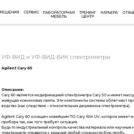
РЕШЕНИЯ
СЕРВИС
КАРЬЕРА
ОТЗЫ
ЛАБОРАТОРНАЯ
ТРЕНИНГ
МЕБЕЛЬ
ЦЕНТР
УФ-ВИД и УФ-ВИД-БИК спектрометры
Agilent Cary 60
Описание:
Cary 60 яв­ля­ет­ся мо­дифи­каци­ей спек­тро­мет­ра Cary 50 и име­ет мас­с
живу­щая ксе­ноно­вая лам­па. Эти ком­по­нен­ты сис­те­мы об­легча­ют про
водс­тво (как следс­твие – от­но­ситель­ная де­шевиз­на спектрометра).
Agilent Cary 60 ос­на­щен но­вей­шим ПО Cary Win UV, ко­торое име­ет мо­д
при­бора так, как то­го тре­бу­ет си­ту­ация.
Будь то ин­дус­три­аль­ный кон­троль ка­чес­тва ма­тери­ала или на­уч­ные и
спектрометр спра­вит­ся с за­дачей лю­бой слож­ности.бую пробу.