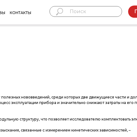
ВЫ
КОНТАКТЫ
у по­лез­ных но­вов­ве­дений, сре­ди ко­торых две дви­жущи­еся час­ти и дол
­цесс экс­плу­ата­ции при­бора и зна­читель­но сни­жа­ют зат­ра­ты на его п
уль­ную струк­ту­ру, что поз­во­ля­ет ис­сле­дова­телю ком­плек­то­вать эл
зыс­ка­ния, свя­зан­ные с из­ме­рени­ем ки­нети­чес­ких за­виси­мос­тей, –