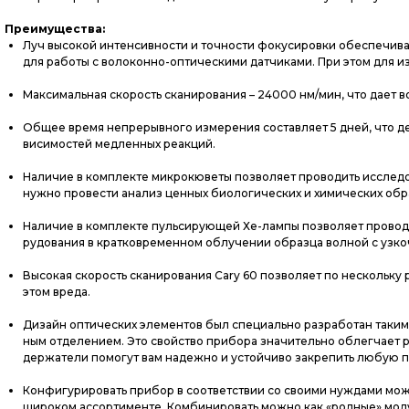
Преимущества:
Луч вы­сокой ин­тенсив­ности и точ­ности фо­куси­ров­ки обес­пе­чива­
для ра­боты с во­локон­но-оп­ти­чес­ки­ми дат­чи­ками. При этом для 
Мак­си­маль­ная ско­рость ска­ниро­вания – 24000 нм/мин, что да­ет в
Об­щее вре­мя неп­ре­рыв­но­го из­ме­рения сос­тавля­ет 5 дней, что д
виси­мос­тей мед­ленных ре­ак­ций.
На­личие в ком­плек­те мик­ро­кюве­ты поз­во­ля­ет про­водить ис­сле­д
нуж­но про­вес­ти ана­лиз ценных би­оло­гичес­ких и хи­мичес­ких об­
На­личие в ком­плек­те пуль­си­ру­ющей Хе-лам­пы поз­во­ля­ет про­води
рудо­вания в крат­ковре­мен­ном об­лу­чении об­разца вол­ной с уз­ко
Вы­сокая ско­рость ска­ниро­вания Cary 60 поз­во­ля­ет по нес­коль­ку
этом вре­да.
Ди­зайн оп­ти­чес­ких эле­мен­тов был спе­ци­аль­но раз­ра­ботан та­ки
ным от­де­лени­ем. Это свой­ство при­бора зна­читель­но об­легча­ет 
дер­жа­тели по­могут вам на­деж­но и ус­той­чи­во зак­ре­пить лю­бую п
Кон­фи­гури­ровать при­бор в со­от­ветс­твии со сво­ими нуж­да­ми мож
ши­роком ас­сорти­мен­те. Ком­би­ниро­вать мож­но как «род­ные» мо­ду