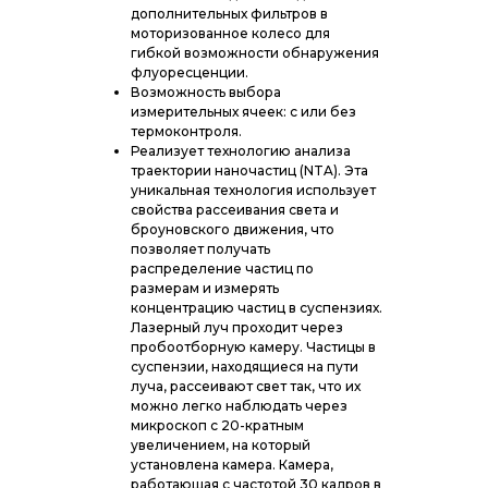
дополнительных фильтров в
моторизованное колесо для
гибкой возможности обнаружения
флуоресценции.
Возможность выбора
измерительных ячеек: с или без
термоконтроля.
Реализует технологию анализа
траектории наночастиц (NTA). Эта
уникальная технология использует
свойства рассеивания света и
броуновского движения, что
позволяет получать
распределение частиц по
размерам и измерять
концентрацию частиц в суспензиях.
Лазерный луч проходит через
пробоотборную камеру. Частицы в
суспензии, находящиеся на пути
луча, рассеивают свет так, что их
можно легко наблюдать через
микроскоп с 20-кратным
увеличением, на который
установлена камера. Камера,
работающая с частотой 30 кадров в