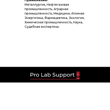
Применение:
Металлургия, Нефтегазовая
промышленность, Аграрная
промышленность, Медицина, Атомная
Энергетика, Фармацевтика, Экология,
Химическая промышленность, Наука,
Судебная экспертиза.
+7 7172 73 49 30
sales@prolabsupport.kz
Республика Казахстан, город Астана,
район Есиль, Проспект Мангилик Ел,
здание 55/22 Блок 4.3, Fintech Lab