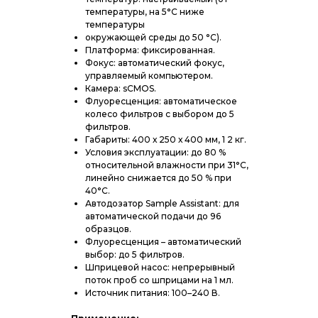
температуры, на 5°C ниже
температуры
окружающей среды до 50 °C).
Платформа: фиксированная.
Фокус: автоматический фокус,
управляемый компьютером.
Камера: sCMOS.
Флуоресценция: автоматическое
колесо фильтров с выбором до 5
фильтров.
Габариты: 400 х 250 х 400 мм, 1 2 кг.
Условия эксплуатации: до 80 %
относительной влажности при 31°C,
линейно снижается до 50 % при
40°C.
Автодозатор Sample Assistant: для
автоматической подачи до 96
образцов.
Флуоресценция – автоматический
выбор: до 5 фильтров.
Шприцевой насос: непрерывный
поток проб со шприцами на 1 мл.
Источник питания: 100–240 В.