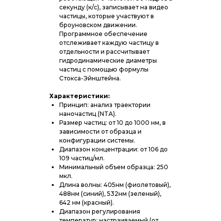
секунду (к/с), записывает на видео
частицы, которые участвуют в
броуновском движении.
Программное обеспечение
отслеживает каждую частицу в
отдельности и рассчитывает
гидродинамические диаметры
частиц с помощью формулы
Стокса-Эйнштейна.
Характеристики:
Принцип: анализ траектории
наночастиц (NTA).
Размер частиц: от 10 до 1000 нм, в
зависимости от образца и
конфигурации системы.
Диапазон концентрации: от 106 до
109 частиц/мл.
Минимальный объем образца: 250
мкл.
Длина волны: 405нм (фиолетовый),
488нм (синий), 532нм (зеленый),
642 нм (красный).
Диапазон регулирования
температур: настраиваемый (от