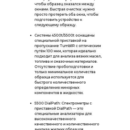
чтобы образец оказался между
окнами. Быстрая очистка: нужно
просто протереть оба окна, чтобы
подготовить устройство к
следующему образцу.
Системы 4500t/5500t оснащены
специальной приставкой на
пропускание TumblIR с оптическим
путём 100 мкм, которая идеально
подходит для анализа вязких масел,
топлива и смазочных материалов.
Отсутствие пробоподготовки и
только минимальное количества
образца используется для
быстрого количественного
определения минорных
компонентов в жидкостях.
5500 DialPath: Спектрометры с
приставкой DialPath — это
специальные анализаторы для
высококачественного
качественного и количественного
анализа жидких образцов