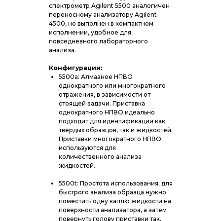
спектрометр Agilent 5500 аналогичен
переносному анализатору Agilent
4500, но выполнен в компактном
исполнении, удобное для
повседневного лабораторного
анализа.
Конфигурации:
5500a: Алмазное НПВО
однократного или многократного
отражения, в зависимости от
стоящей задачи. Приставка
однократного НПВО идеально
подходит для идентификации как
твёрдых образцов, так и жидкостей.
Приставки многократного НПВО
используются для
количественного анализа
жидкостей.
5500t: Простота использования: для
быстрого анализа образца нужно
поместить одну каплю жидкости на
поверхности анализатора, а затем
повернуть голову приставки так,