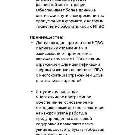
различной концентрации.
Обеспечивает более длинные
оптические пути спектроскопии на
пропускание в формате, с которым
также легко работать, как и с НПВО.
Преимущества:
Доступны один, три или пять НПВО
с алмазным отражением, в
зависимости от применения,
включая алмазное НПВО с одним
отражением для идентификации
твердых и жидких веществ и НПВО
с многократным отражением ZnSe
для анализа жидкостей.
Интуитивно понятное
многоязычное программное
обеспечение, основанное на
методике, помогает пользователям
на каждом этапе работы, а
предупреждения с цветовой
кодировкой позволяют легко
увидеть, соответствуют ли образцы
спецификациям.