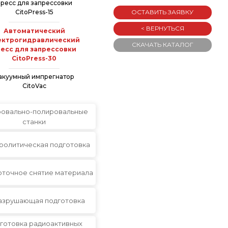
ресс для запрессовки
CitoPress-15
ОСТАВИТЬ ЗАЯВКУ
< ВЕРНУТЬСЯ
Автоматический
ектрогидравлический
СКАЧАТЬ КАТАЛОГ
есс для запрессовки
CitoPress-30
акуумный импрегнатор
CitoVac
овально-полировальные
станки
ролитическая подготовка
точное снятие материала
азрушающая подготовка
готовка радиоактивных