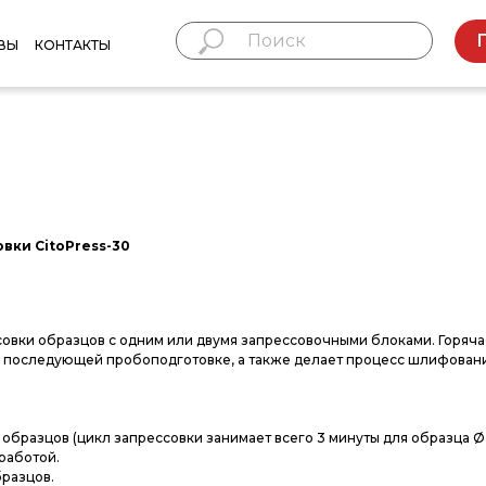
ВЫ
КОНТАКТЫ
вки CitoPress-30
овки образцов с одним или двумя запрессовочными блоками. Горяча
и последующей пробоподготовке, а также делает процесс шлифован
бразцов (цикл запрессовки занимает всего 3 минуты для образца Ø 
работой.
бразцов.