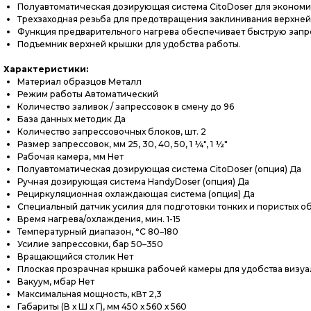
Полуавтоматическая дозирующая система CitoDoser для экономи
Трехзаходная резьба для предотвращения заклинивания верхней
Функция предварительного нагрева обеспечивает быструю запр
Подъемник верхней крышки для удобства работы.
Характеристики:
Материал образцов Металл
Режим работы Автоматический
Количество заливок / запрессовок в смену до 96
База данных методик Да
Количество запрессовочных блоков, шт. 2
Размер запрессовок, мм 25, 30, 40, 50, 1 ¼", 1 ½"
Рабочая камера, мм Нет
Полуавтоматическая дозирующая система CitoDoser (опция) Да
Ручная дозирующая система HandyDoser (опция) Да
Рециркуляционная охлаждающая система (опция) Да
Специальный датчик усилия для подготовки тонких и пористых об
Время нагрева/охлаждения, мин. 1-15
Температурный диапазон, °С 80–180
Усилие запрессовки, бар 50–350
Вращающийся столик Нет
Плоская прозрачная крышка рабочей камеры для удобства визуа
Вакуум, мбар Нет
Максимальная мощность, кВт 2,3
Габариты (В х Ш х Г), мм 450 х 560 х 560