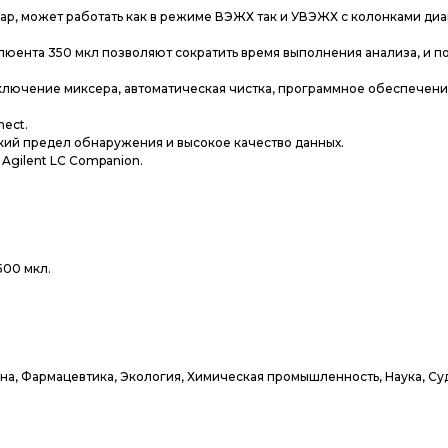
00 бар, может работать как в режиме ВЭЖХ так и УВЭЖХ с колонками ди
ента 350 мкл позволяют сократить время выполнения анализа, и п
ключение миксера, автоматическая чистка, программное обеспечен
nect.
изкий предел обнаружения и высокое качество данных.
gilent LC Companion.
500 мкл.
а, Фармацевтика, Экология, Химическая промышленность, Наука, Су