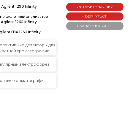
Agilent 1290 Inﬁnity II
ОСТАВИТЬ ЗАЯВКУ
< ВЕРНУТЬСЯ
нокислотный анализатор
Agilent 1260 Infinity II
СКАЧАТЬ КАТАЛОГ
gilent ГПХ 1260 Infinity II
елективные детекторы для
костной хроматографии
иллярный электрофорез
онные хроматографы