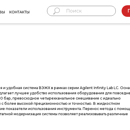
ВЫ
КОНТАКТЫ
ая и удобная система ВЭЖХ в рамках серии Agilent Infinity Lab LC. Ос
предлагает лучшее удобство использования оборудования для повседн
00 бар, превосходное четырехканальное смешивание с идеально
 с более высокой прецизионностью и точностью. В жидкостном
ысокие показатели использования инструмента. Перенос метода с помо
этапной модернизация системы позволяет реализовывать различные