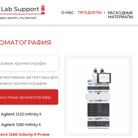
О НАС
ПРОДУКТЫ
РАСХОДНЫЕ
МАТЕРИАЛЫ
РОМАТОГРАФИЯ
азовые хроматографы
елективные детекторы для
азовой хроматографии
костные хроматографы
Agilent 1220 Infinity II
Agilent 1260 Inﬁnity II
lent 1260 Inﬁnity II Prime