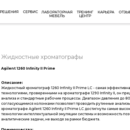
РЕШЕНИЯ
СЕРВИС
КАРЬЕРА
ОТЗЫ
ЛАБОРАТОРНАЯ
ТРЕНИНГ
МЕБЕЛЬ
ЦЕНТР
Жидкостные хроматографы
Agilent 1260 Inﬁnity II Prime
Описание:
Жидкостный хроматограф 1260 Infinity II Prime LC - самая эффективн
технологиями, проверенными на хроматографе 1290 Infinity II, он 
анализа и стандартные рабочие процессы. Диапазон давления до 8
согласующимися колонками позволяет проводить рутинные анализы
хроматографе Agilent 1260 Infinity II Prime LC достигнуты самые в
технологии интеллектуальной эмуляции системы и возможность по
аналитические задачи, не выходя за рамки бюджета.
Преимущества: