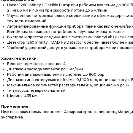
Насос 1260 Infinity II Flexible Pump при рабочем давлении до 8
2,1 мм, 3 мм и 4,6 мм при скорости потока до 5 мл/мин.
Улучшенное четырехканальное смешивание и объем задержки элю
точность измерений.
Автоматизированные функции прибора, такие как включение/вы
BlendAssist сокращают потребность в ручном вмешательстве.
Быстрое и простое соединение с фитингами InfinityLab Quick Con
Детектор 1260 Infinity II DAD HS Detector обеспечивает более н
Удобный удаленный доступ к управлению прибором при помощи A
Характеристики:
Ёмкость термостата колонок: 4.
Диапазон расхода элюента: до 5 мл/мин.
Рабочий диапазон давления в системе: до 800 бар.
Диапазон инжектируемого объема: 0,1-100 мкл, опционально до 1
Максимальное количество растворителей: 4, опционально до 15.
Тип насоса: четырехканальный.
Ширина: 435 мм.
Применение:
Нефтегазовая промышленность, Аграрная промышленность, Медицин
экспертиза.