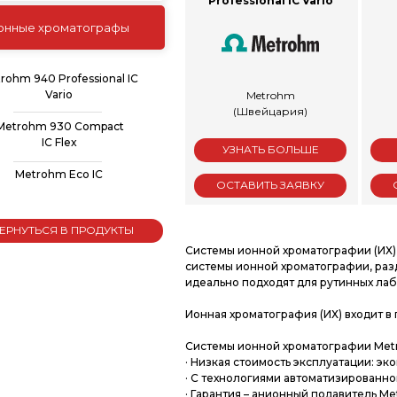
Professional IC Vario
онные хроматографы
rohm 940 Professional IC
Vario
Metrohm
(Швейцария)
Metrohm 930 Compact
IC Flex
УЗНАТЬ БОЛЬШЕ
Metrohm Eco IC
ОСТАВИТЬ ЗАЯВКУ
ВЕРНУТЬСЯ В ПРОДУКТЫ
Системы ионной хроматографии (ИХ)
системы ионной хроматографии, раз
идеально подходят для рутинных лаб
Ионная хроматография (ИХ) входит в
Системы ионной хроматографии Metr
· Низкая стоимость эксплуатации: эк
· С технологиями автоматизированн
· Гарантия – анионный подавитель Me