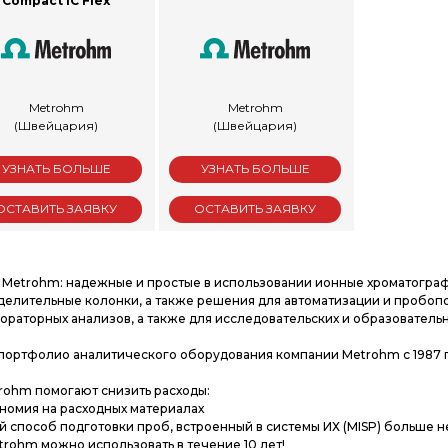
Compact IC Flex
Metrohm
Metrohm
(Швейцария)
(Швейцария)
УЗНАТЬ БОЛЬШЕ
УЗНАТЬ БОЛЬШЕ
ОСТАВИТЬ ЗАЯВКУ
ОСТАВИТЬ ЗАЯВКУ
 Metrohm: надежные и простые в использовании ионные хроматограф
делительные колонки, а также решения для автоматизации и пробоп
ораторных анализов, а также для исследовательских и образовательн
 портфолио аналитического оборудования компании Metrohm с 1987 г
ohm помогают снизить расходы:
ономия на расходных материалах
ой способ подготовки проб, встроенный в системы ИХ (MISP) больш
trohm можно использовать в течение 10 лет!