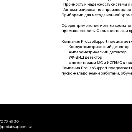
· Прочность и надежность системы и
· Автоматизированное производство
Приборами для метода ионной хромато
Сферы применения ионных хроматогр
промышленность, Фармацевтика, и д
Компания ProLabSupport предлагает
· ⠀⠀Кондуктометрический детектор
· ⠀⠀Амперометрический детектор
· ⠀⠀УФ-ВИД детектор
· ⠀⠀c детекторами МС и ИСП/МС от к
Компания ProLabSupport предлагает
пуско-наладочными работами, обуч
72 73 49 30
@prolabsupport.kz