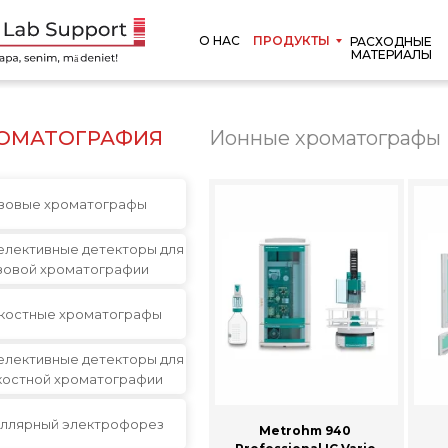
О НАС
ПРОДУКТЫ
РАСХОДНЫЕ
МАТЕРИАЛЫ
ОМАТОГРАФИЯ
Ионные хроматографы
зовые хроматографы
елективные детекторы для
зовой хроматографии
костные хроматографы
елективные детекторы для
остной хроматографии
ллярный электрофорез
Metrohm 940