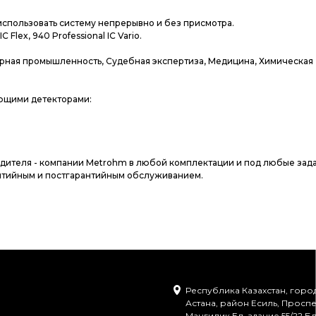
спользовать систему непрерывно и без присмотра.
lex, 940 Professional IC Vario.
арная промышленность, Судебная экспертиза, Медицина, Химическая
ующими детекторами:
одителя - компании Metrohm в любой комплектации и под любые зада
нтийным и постгарантийным обслуживанием.
Республика Казахстан, горо
Астана, район Есиль, Проспе
Мангилик Ел, здание 55/22 Бл