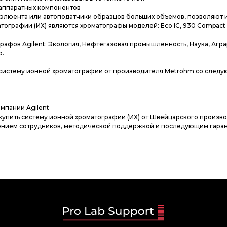
 аппаратных компонентов
 элюента или автоподатчики образцов больших объемов, позволяют и
графии (ИХ) являются хроматографы моделей: Eco IC, 930 Compact IC F
афов Agilent: Экология, Нефтегазовая промышленность, Наука, Агр
р.
 систему ионной хроматографии от производителя Metrohm со след
омпании Agilent
 купить систему ионной хроматографии (ИХ) от Швейцарского произв
ением сотрудников, методической поддержкой и последующим гара