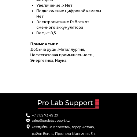
Увеличение, х Нет
Подключение цифровой камеры
Нет
Электропитание Работа от
сменного аккумулятора
Вес, кг 8,5
Применение:
Добыча руды, Металлургия,
Нефтегазовая промышленность,
Энергетика, Наука.
+7 7172 73 49 30
sales@prolabsupport.kz
Республика Казахстан, город Астана,
район Есиль, Проспект Мангилик Ел,