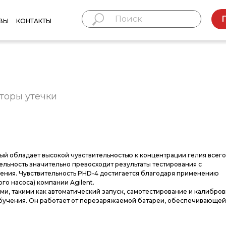
ВЫ
КОНТАКТЫ
кторы утечки
ый обладает высокой чувствительностью к концентрации гелия всего 
ительность значительно превосходит результаты тестирования с
ления. Чувствительность PHD-4 достигается благодаря применению
о насоса) компании Agilent.
, такими как автоматический запуск, самотестирование и калибровк
бучения. Он работает от перезаряжаемой батареи, обеспечивающей