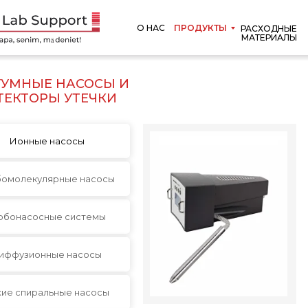
О НАС
ПРОДУКТЫ
РАСХОДНЫЕ
МАТЕРИАЛЫ
УУМНЫЕ НАСОСЫ И
ТЕКТОРЫ УТЕЧКИ
Ионные насосы
бомолекулярные насосы
рбонасосные системы
иффузионные насосы
хие спиральные насосы