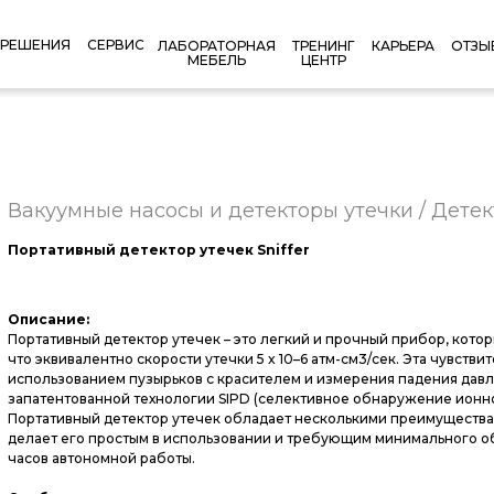
РЕШЕНИЯ
СЕРВИС
КАРЬЕРА
ОТЗЫ
ЛАБОРАТОРНАЯ
ТРЕНИНГ
МЕБЕЛЬ
ЦЕНТР
Вакуумные насосы и детекторы утечки / Дете
Портативный детектор утечек Sniffer
Описание:
Портативный детектор утечек – это легкий и прочный прибор, котор
что эквивалентно скорости утечки 5 x 10–6 атм-см3/сек. Эта чувств
использованием пузырьков с красителем и измерения падения дав
запатентованной технологии SIPD (селективное обнаружение ионног
Портативный детектор утечек обладает несколькими преимуществами
делает его простым в использовании и требующим минимального о
часов автономной работы.