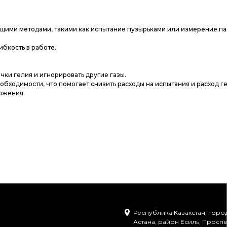
ющими методами, такими как испытание пузырьками или измерение п
бкость в работе.
чки гелия и игнорировать другие газы.
бходимости, что помогает снизить расходы на испытания и расход ге
ряжения.
Республика Казахстан, горо
Астана, район Есиль, Проспе