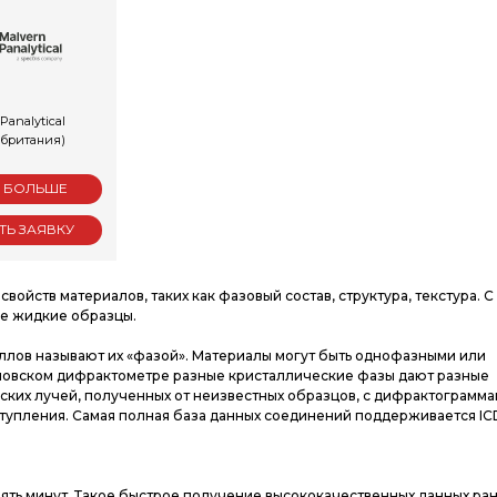
Panalytical
британия)
Ь БОЛЬШЕ
ТЬ ЗАЯВКУ
йств материалов, таких как фазовый состав, структура, текстура. С
же жидкие образцы.
аллов называют их «фазой». Материалы могут быть однофазными или
новском дифрактометре разные кристаллические фазы дают разные
ких лучей, полученных от неизвестных образцов, с дифрактограмма
еступления. Самая полная база данных соединений поддерживается I
 пять минут. Такое быстрое получение высококачественных данных ра