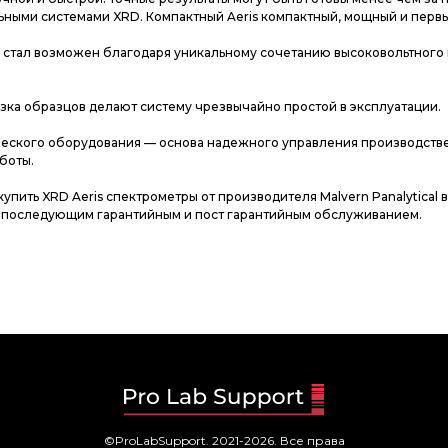
ьными системами XRD. Компактный Aeris компактный, мощный и первы
 стал возможен благодаря уникальному сочетанию высоковольтного г
зка образцов делают систему чрезвычайно простой в эксплуатации.
еского оборудования — основа надежного управления производственн
боты.
купить XRD Aeris спектрометры от производителя Malvern Panalytica
и последующим гарантийным и пост гарантийным обслуживанием.
©ProLabSupport. 2021-2026. Все права