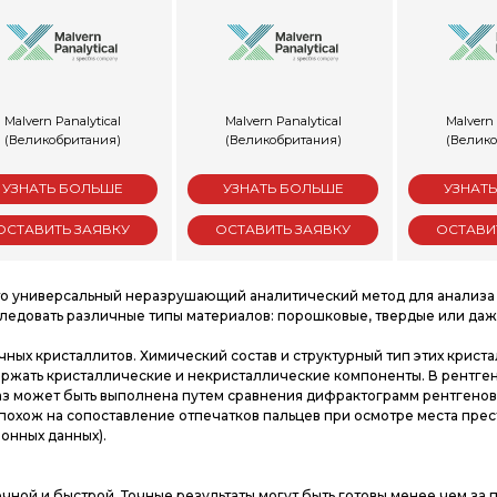
Malvern Panalytical
Malvern Panalytical
Malvern 
(Великобритания)
(Великобритания)
(Велико
УЗНАТЬ БОЛЬШЕ
УЗНАТЬ БОЛЬШЕ
УЗНАТ
ОСТАВИТЬ ЗАЯВКУ
ОСТАВИТЬ ЗАЯВКУ
ОСТАВИ
о универсальный неразрушающий аналитический метод для анализа сво
едовать различные типы материалов: порошковые, твердые или да
ных кристаллитов. Химический состав и структурный тип этих крист
ржать кристаллические и некристаллические компоненты. В рентге
 может быть выполнена путем сравнения дифрактограмм рентгеновс
 похож на сопоставление отпечатков пальцев при осмотре места пр
нных данных).
очной и быстрой. Точные результаты могут быть готовы менее чем за