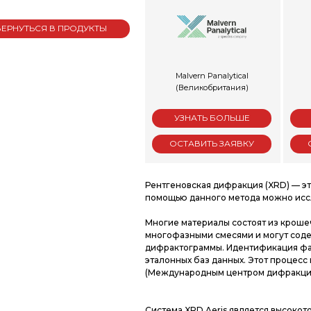
ВЕРНУТЬСЯ В ПРОДУКТЫ
Malvern Panalytical
(Великобритания)
УЗНАТЬ БОЛЬШЕ
ОСТАВИТЬ ЗАЯВКУ
Рентгеновская дифракция (XRD) — эт
помощью данного метода можно иссл
Многие материалы состоят из крошеч
многофазными смесями и могут соде
дифрактограммы. Идентификация фаз
эталонных баз данных. Этот процесс
(Международным центром дифракцио
Система XRD Aeris является высокот