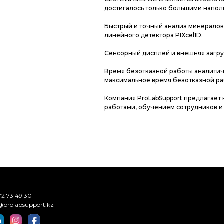
достигалось только большими напол
Быстрый и точный анализ минералов
линейного детектора PIXcel1D.
Сенсорный дисплей и внешняя загру
Время безотказной работы аналитич
максимальное время безотказной ра
Компания ProLabSupport предлагает 
работами, обучением сотрудников 
72 73 49 30
@prolabsupport.kz