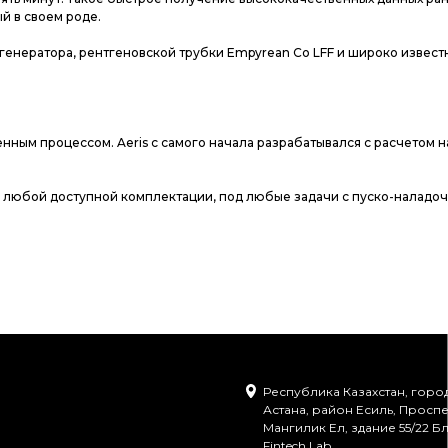
й в своем роде.
енератора, рентгеновской трубки Empyrean Co LFF и широко извест
ым процессом. Aeris с самого начала разрабатывался с расчетом н
l в любой доступной комплектации, под любые задачи с пуско-наладо
Республика Казахстан, горо
Астана, район Есиль, Проспе
Мангилик Ел, здание 55/22 Бл
Fintech Lab