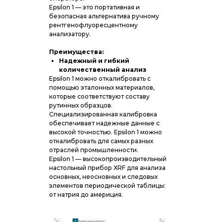
Epsilon 1 — это портативная и
безопасная альтернатива ручному
рентгенофлуоресцентному
анализатору.
Преимущества:
Надежный и гибкий
количественный анализ
Epsilon 1 можно откалибровать с
помощью эталонных материалов,
которые соответствуют составу
рутинных образцов.
Специализированная калибровка
обеспечивает надежные данные с
высокой точностью. Epsilon 1 можно
откалибровать для самых разных
отраслей промышленности.
Epsilon 1 — высокопроизводительный
настольный прибор XRF для анализа
основных, неосновных и следовых
элементов периодической таблицы:
от натрия до америция.