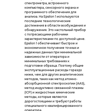
спектрометра, встроенного
компьютера, сенсорного экрана и
программного обеспечения для
анализа. На Epsilon 1 используются
последние технологические
достижения в области возбуждения и
обнаружения. Это настольный прибор
с потрясающими рабочими
характеристиками по доступной цене.
Epsilon 1 обеспечивает быстрое и
экономичное получение точных и
надежных данных при минимальной
зависимости от оператора и
минимальных требованиях к
подготовке образца. Поэтому общие
эксплуатационные расходы гораздо
ниже, чем для других аналитических
методов, таких как метод атомно-
абсорбционной спектроскопии (AAS),
метод индуктивно связанной плазмы
(ICP) и жидкостные химические
методы, которые являются
дорогостоящими и требуют работы
специального квалифицированного
оператора.