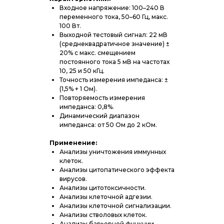
Входное напряжение: 100–240 В
переменного тока, 50–60 Гц, макс.
100 Вт.
Выходной тестовый сигнал: 22 мВ
(среднеквадратичное значение) ±
20% с макс. смещением
постоянного тока 5 мВ на частотах
10, 25 и 50 кГц.
Точность измерения импеданса: ±
(1,5% + 1 Ом).
Повторяемость измерения
импеданса: 0,8%.
Динамический диапазон
импеданса: от 50 Ом до 2 кОм.
Применение:
Анализы уничтожения иммунных
клеток.
Анализы цитопатического эффекта
вирусов.
Анализы цитотоксичности.
Анализы клеточной адгезии.
Анализы клеточной сигнализации.
Анализы стволовых клеток.
Анализы барьерной функции