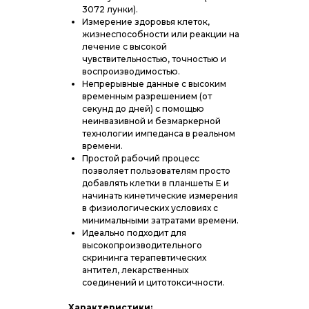
3072 лунки).
Измерение здоровья клеток,
жизнеспособности или реакции на
лечение с высокой
чувствительностью, точностью и
воспроизводимостью.
Непрерывные данные с высоким
временным разрешением (от
секунд до дней) с помощью
неинвазивной и безмаркерной
технологии импеданса в реальном
времени.
Простой рабочий процесс
позволяет пользователям просто
добавлять клетки в планшеты E и
начинать кинетические измерения
в физиологических условиях с
минимальными затратами времени.
Идеально подходит для
высокопроизводительного
скрининга терапевтических
антител, лекарственных
соединений и цитотоксичности.
Характеристики: