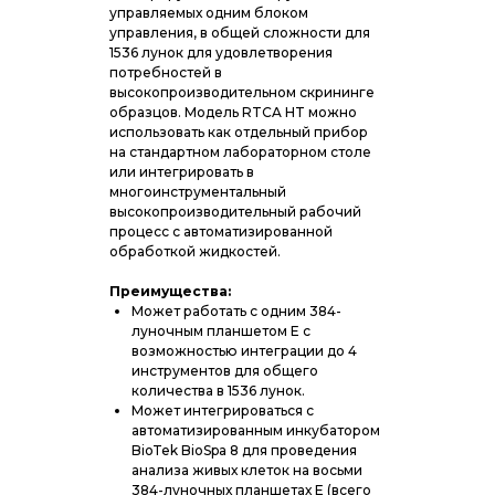
управляемых одним блоком
управления, в общей сложности для
1536 лунок для удовлетворения
потребностей в
высокопроизводительном скрининге
образцов. Модель RTCA HT можно
использовать как отдельный прибор
на стандартном лабораторном столе
или интегрировать в
многоинструментальный
высокопроизводительный рабочий
процесс с автоматизированной
обработкой жидкостей.
Преимущества:
Может работать с одним 384-
луночным планшетом E с
возможностью интеграции до 4
инструментов для общего
количества в 1536 лунок.
Может интегрироваться с
автоматизированным инкубатором
BioTek BioSpa 8 для проведения
анализа живых клеток на восьми
384-луночных планшетах E (всего