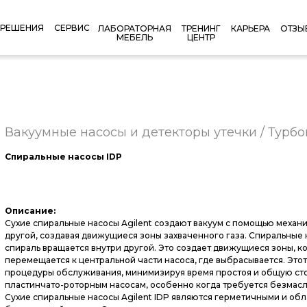
РЕШЕНИЯ
СЕРВИС
КАРЬЕРА
ОТЗЫ
ЛАБОРАТОРНАЯ
ТРЕНИНГ
МЕБЕЛЬ
ЦЕНТР
Вакуумные насосы и детекторы утечки / Турб
Спиральные насосы IDP
Описание:
Сухие спиральные насосы Agilent создают вакуум с помощью механи
другой, создавая движущиеся зоны захваченного газа. Спиральные 
спираль вращается внутри другой. Это создает движущиеся зоны, кот
перемещается к центральной части насоса, где выбрасывается. Эт
процедуры обслуживания, минимизируя время простоя и общую сто
пластинчато-роторным насосам, особенно когда требуется безмасл
Сухие спиральные насосы Agilent IDP являются герметичными и о