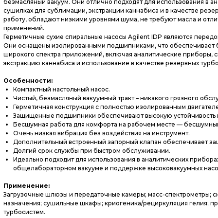
безмасляный вакуум. Они отлично подходят для использования в ан
сушилках для сублимации, экстракции каннабиса и в качестве ре
работу, обладают низкими уровнями шума, не требуют масла и отл
применений.
Герметичные сухие спиральные насосы Agilent IDP являются перед
Они оснащены изолированными подшипниками, что обеспечивает б
широкого спектра приложений, включая аналитические приборы, с
экстракцию каннабиса и использование в качестве резервных турб
Особенности:
Компактный настольный насос.
Чистый, безмасляный вакуумный тракт – никакого грязного обсл
Герметичная конструкция с полностью изолированным двигател
Защищенные подшипники обеспечивают высокую устойчивость к
Бесшумная работа для комфорта на рабочем месте — бесшумный
Очень низкая вибрация без воздействия на инструмент.
Дополнительный встроенный запорный клапан обеспечивает защи
Долгий срок службы при быстром обслуживании.
Идеально подходит для использования в аналитических прибора
общелабораторном вакууме и поддержке высоковакуумных насо
Применение:
Загрузочные шлюзы и передаточные камеры; масс-спектрометры;
назначения; сушильные шкафы; криогеника/рециркуляция гелия; пр
турбосистем.