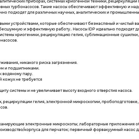
алитических приборах, системах криогенной техники, рециркуляции 
зервных турбонасосов. Такие насосы обеспечивают эффективную и н
ично подходят для различных научных, аналитических и промышленны
овыми устройствами, которые обеспечивают безмасляный и чистый ва
есшумную и эффективную работу.. Насосы IDP идеально подходят д
истемы криогеники, рециркуляцию гелия, сублимационные сушилки,
онасосов.
уживания, никакого риска загрязнения.
ем и подшипниками.
 водяному пару.
 кожух не требуется
ту системы и не увеличивает высоту входного отверстия насоса.
х, рециркуляции гелия, электронной микроскопии, пробоподготовке,
сов.
 сканирующие электронные микроскопы; лабораторные приложения 
оизводство/корпуса для перчаток; первичный форвакуумный насос д