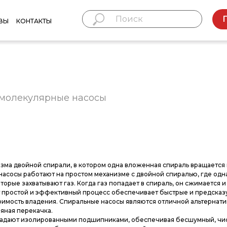
ВЫ
КОНТАКТЫ
омолекулярные насосы
зма двойной спирали, в котором одна вложенная спираль вращается 
насосы работают на простом механизме с двойной спиралью, где одн
орые захватывают газ. Когда газ попадает в спираль, он сжимается и
от простой и эффективный процесс обеспечивает быстрые и предска
имость владения. Спиральные насосы являются отличной альтернат
яная перекачка.
бладают изолированными подшипниками, обеспечивая бесшумный, чи