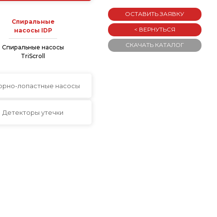
ОСТАВИТЬ ЗАЯВКУ
Спиральные
< ВЕРНУТЬСЯ
насосы IDP
СКАЧАТЬ КАТАЛОГ
Спиральные насосы
TriScroll
орно-лопастные насосы
Детекторы утечки