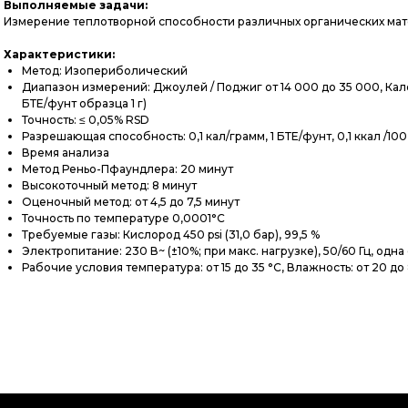
Выполняемые задачи:
Измерение теплотворной способности различных органических матер
Характеристики:
Метод: Изопериболический
Диапазон измерений: Джоулей / Поджиг от 14 000 до 35 000, Кало
БТЕ/фунт образца 1 г)
Точность: ≤ 0,05% RSD
Разрешающая способность: 0,1 кал/грамм, 1 БТЕ/фунт, 0,1 ккал /100
Время анализа
Метод Реньо-Пфаундлера: 20 минут
Высокоточный метод: 8 минут
Оценочный метод: от 4,5 до 7,5 минут
Точность по температуре 0,0001°C
Требуемые газы: Кислород 450 psi (31,0 бар), 99,5 %
Электропитание: 230 В~ (±10%; при макс. нагрузке), 50/60 Гц, одна
Рабочие условия температура: от 15 до 35 °C, Влажность: от 20 д