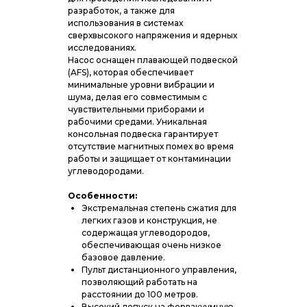
разработок, а также для
использования в системах
сверхвысокого напряжения и ядерных
исследованиях.
Насос оснащен плавающей подвеской
(AFS), которая обеспечивает
минимальные уровни вибрации и
шума, делая его совместимым с
чувствительными приборами и
рабочими средами. Уникальная
консольная подвеска гарантирует
отсутствие магнитных помех во время
работы и защищает от контаминации
углеводородами.
Особенности:
Экстремальная степень сжатия для
легких газов и конструкция, не
содержащая углеводородов,
обеспечивающая очень низкое
базовое давление.
Пульт дистанционного управления,
позволяющий работать на
расстоянии до 100 метров.
Высокий допуск на форвакуумную