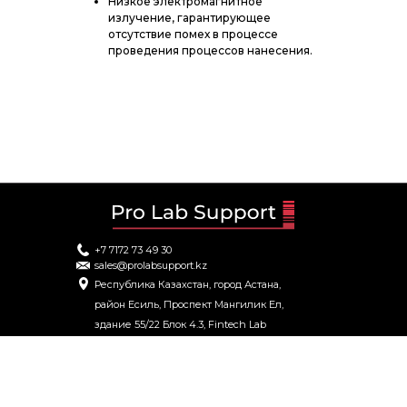
Низкое электромагнитное
излучение, гарантирующее
отсутствие помех в процессе
проведения процессов нанесения.
+7 7172 73 49 30
sales@prolabsupport.kz
Республика Казахстан, город Астана,
район Есиль, Проспект Мангилик Ел,
здание 55/22 Блок 4.3, Fintech Lab
©ProLabSupport. 2021-2026. Все права защищены.