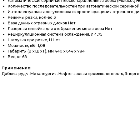
Автоматическая серийная плоскопараллельная резка (Multiсut) Н
Количество последовательностей при автоматической серийной п
Интеллектуальная регулировка скорости вращения отрезного ди
Режимы резки, кол-во 3
База данных отрезных дисков Нет
Лазерная линейка для отображения места реза Нет
Рециркуляционная система охлаждения, л 4,75
Нагрузка при резке, Н Нет
Мощность, кВт 1,08
Габариты (В х Ш х Г), мм 440 х 644 х 784
Вес, кг 68
Применение:
Добыча руды, Металлургия, Нефтегазовая промышленность, Энергет