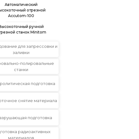
Автоматический
ысокоточный отрезной
Accutom-100
Высокоточный ручной
трезной станок Minitom
ование для запрессовки и
заливки
овально-полировальные
станки
ролитическая подготовка
оточное снятие материала
азрушающая подготовка
готовка радиоактивных
материалов