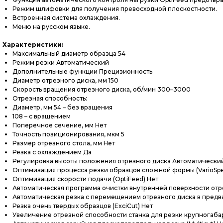
Режим шлифовки для получения превосходной плоскостности.
Встроенная система охлаждения.
Меню на русском языке.
Характеристики:
Максимальный диаметр образца 54
Режим резки Автоматический
Дополнительные функции Прецизионность
Диаметр отрезного диска, мм 150
Скорость вращения отрезного диска, об/мин 300–3000
Отрезная способность:
Диаметр, мм 54 – без вращения
108 – с вращением
Поперечное сечение, мм Нет
Точность позиционирования, мкм 5
Размер отрезного стола, мм Нет
Резка с охлаждением Да
Регулировка высоты положения отрезного диска Автоматически
Оптимизация процесса резки образцов сложной формы (VarioSpe
Оптимизация скорости подачи (OptiFeed) Нет
Автоматическая программа очистки внутренней поверхности отре
Автоматическая резка с перемещением отрезного диска в предв
Резка очень твердых образцов (ExciCut) Нет
Увеличение отрезной способности станка для резки крупногабар