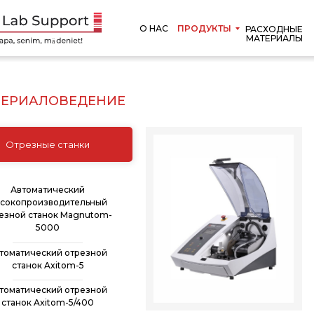
О НАС
ПРОДУКТЫ
РАСХОДНЫЕ
МАТЕРИАЛЫ
ЕРИАЛОВЕДЕНИЕ
Отрезные станки
Автоматический
сокопроизводительный
езной станок Magnutom-
5000
томатический отрезной
станок Axitom-5
томатический отрезной
станок Axitom-5/400