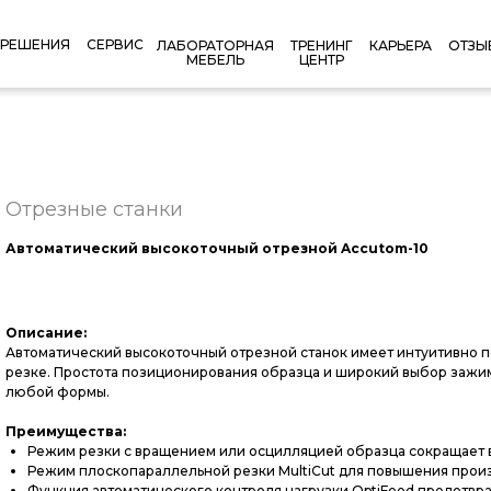
РЕШЕНИЯ
СЕРВИС
КАРЬЕРА
ОТЗЫ
ЛАБОРАТОРНАЯ
ТРЕНИНГ
МЕБЕЛЬ
ЦЕНТР
Отрезные станки
Автоматический высокоточный отрезной Accutom-10
Описание:
Автоматический высокоточный отрезной станок имеет интуитивно п
резке. Простота позиционирования образца и широкий выбор зажи
любой формы.
Преимущества:
Режим резки с вращением или осцилляцией образца сокращает в
Режим плоскопараллельной резки MultiCut для повышения прои
Функция автоматического контроля нагрузки OptiFeed предотвра