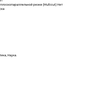
ет
лоскопараллельной резке (Multicut) Нет
ска
ика, Наука.