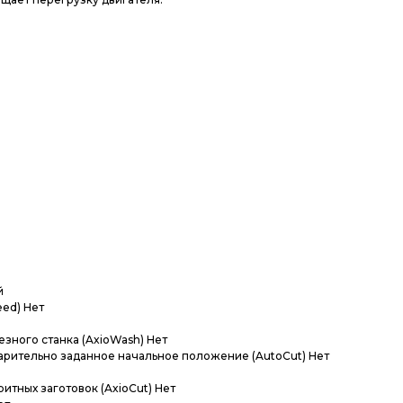
й
ed) Нет
зного станка (AxioWash) Нет
арительно заданное начальное положение (AutoCut) Нет
итных заготовок (AxioCut) Нет