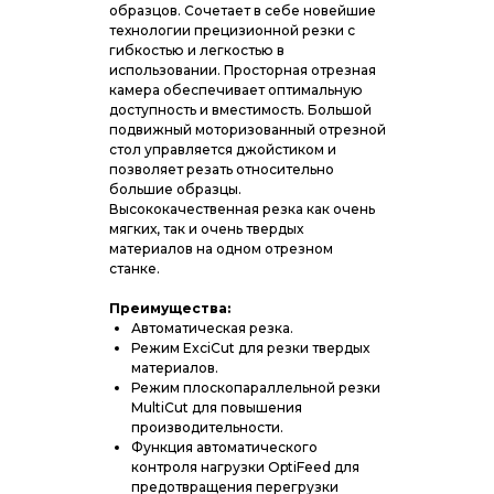
образцов. Сочетает в себе новейшие
технологии прецизионной резки с
гибкостью и легкостью в
использовании. Просторная отрезная
камера обеспечивает оптимальную
доступность и вместимость. Большой
подвижный моторизованный отрезной
стол управляется джойстиком и
позволяет резать относительно
большие образцы.
Высококачественная резка как очень
мягких, так и очень твердых
материалов на одном отрезном
станке.
Преимущества:
Автоматическая резка.
Режим ExciCut для резки твердых
материалов.
Режим плоскопараллельной резки
MultiCut для повышения
производительности.
Функция автоматического
контроля нагрузки OptiFeed для
предотвращения перегрузки