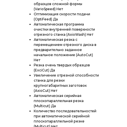
образцов сложной формы
(VarioSpeed) Нет
Оптимизация скорости подачи
(OptiFeed) Да
Автоматическая программа
очистки внутренней поверхности
отрезного станка (AxioWash) Нет
Автоматическая резка с
перемещением отрезного диска в
предварительно заданное
начальное положение (AutoCut)
Нет
Резка очень твердых образцов
(ExciCut) Да
Увеличение отрезной способности
станка для резки
крупногабаритных заготовок
(AxioCut) Нет
Автоматическая серийная
плоскопараллельная резка
(Multiсut) Да
Количество последовательностей
при автоматической серийной
плоскопараллельной резке
(Multicut) Нет