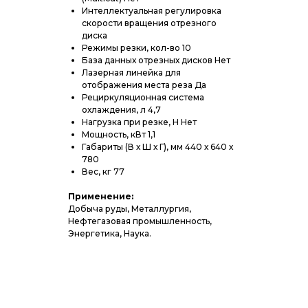
Интеллектуальная регулировка
скорости вращения отрезного
диска
Режимы резки, кол-во 10
База данных отрезных дисков Нет
Лазерная линейка для
отображения места реза Да
Рециркуляционная система
охлаждения, л 4,7
Нагрузка при резке, Н Нет
Мощность, кВт 1,1
Габариты (В х Ш х Г), мм 440 х 640 х
780
Вес, кг 77
Применение:
Добыча руды, Металлургия,
Нефтегазовая промышленность,
Энергетика, Наука.