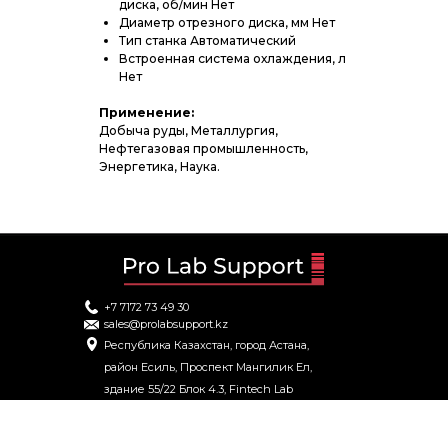
диска, об/мин Нет
Диаметр отрезного диска, мм Нет
Тип станка Автоматический
Встроенная система охлаждения, л
Нет
Применение:
Добыча руды, Металлургия,
Нефтегазовая промышленность,
Энергетика, Наука.
+7 7172 73 49 30
sales@prolabsupport.kz
Республика Казахстан, город Астана,
район Есиль, Проспект Мангилик Ел,
здание 55/22 Блок 4.3, Fintech Lab