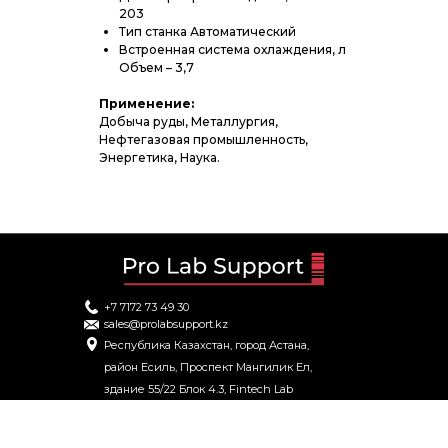
203
Тип станка Автоматический
Встроенная система охлаждения, л
Объем – 3,7
Применение:
Добыча руды, Металлургия,
Нефтегазовая промышленность,
Энергетика, Наука.
+7 7172 73 49 30
sales@prolabsupport.kz
Республика Казахстан, город Астана,
район Есиль, Проспект Мангилик Ел,
здание 55/22 Блок 4.3, Fintech Lab