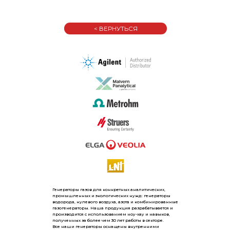
< ВЕРНУТЬСЯ
Генераторы газов для конкретных аналитических,
промышленных и экологических нужд: генераторы
водорода, нулевого воздуха, азота и комбинированные
газогенераторы. Наша продукция разрабатывается и
производится с использованием ноу-хау и навыков,
полученных за более чем 30 лет работы в секторе.
Все наши генераторы оснащены внутренними