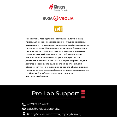
Генераторы газов для конкретных аналитических,
промышленных и экологических нужд: генераторы
водорода, нулевого воздуха, азота и комбинированные
газогенераторы. Наша продукция разрабатывается и
производится с использованием ноу-хау и навыков,
полученных за более чем 30 лет работы в секторе.
Все наши генераторы оснащены внутренними
диагностическими системами и спроектированы для
двустороннего дистанционного управления для
облегчения технического и сервисного обслуживания.
Наши генераторы разработаны с учетом экологических
требований, чтобы максимально снизить
энергопотребление.
+7 7172 73 49 30
sales@prolabsupport.kz
Республика Казахстан, город Астана,