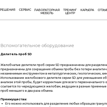
РЕШЕНИЯ
СЕРВИС
КАРЬЕРА
ОТЗЫ
ЛАБОРАТОРНАЯ
ТРЕНИНГ
МЕБЕЛЬ
ЦЕНТР
Вспомогательное оборудование
Делитель проб SD
Желобчатые делители проб серии SD предназначены для разделения
предназначены для сокращения объема пробы без потери аналитич
незаменимым инструментом в металлургических, геологических, хи
Использование желобкового делителя серии SD для уменьшения объе
анализе этой пробы, будет корректным для всего первоначального о
ссыпается по чередующимся желобам, ведущим в разные приемные е
проб меньшего в два раза объема.
Преимущества:
Его можно использовать для разделения любых образцов грануля