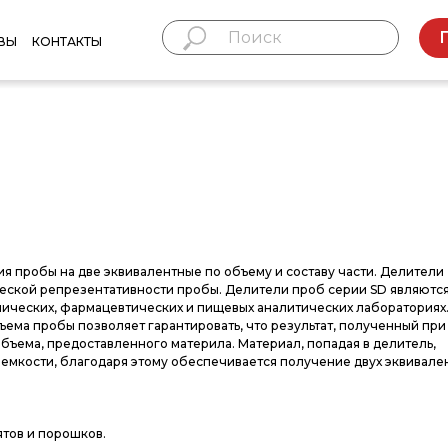
ВЫ
КОНТАКТЫ
 пробы на две эквивалентные по объему и составу части. Делители
еской репрезентативности пробы. Делители проб серии SD являютс
мических, фармацевтических и пищевых аналитических лабораториях
ма пробы позволяет гарантировать, что результат, полученный при
бъема, предоставленного материла. Материал, попадая в делитель,
мкости, благодаря этому обеспечивается получение двух эквивале
тов и порошков.