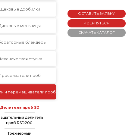
Щековые дробилки
ОСТАВИТЬ ЗАЯВКУ
< ВЕРНУТЬСЯ
Дисковые мельницы
СКАЧАТЬ КАТАЛОГ
бораторные блендеры
еханическая ступка
Просеиватели проб
ли и перемешиватели проб
Делитель проб SD
ращательный делитель
проб RSD200
Трехмерный