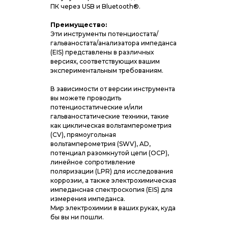
ПК через USB и Bluetooth®.
Преимущество:
Эти инструменты потенциостата/
гальваностата/анализатора импеданса
(EIS) представлены в различных
версиях, соответствующих вашим
экспериментальным требованиям.
В зависимости от версии инструмента
вы можете проводить
потенциостатические и/или
гальваностатические техники, такие
как циклическая вольтамперометрия
(CV), прямоугольная
вольтамперометрия (SWV), AD,
потенциал разомкнутой цепи (OCP),
линейное сопротивление
поляризации (LPR) для исследования
коррозии, а также электрохимическая
импедансная спектроскопия (EIS) для
измерения импеданса.
Мир электрохимии в ваших руках, куда
бы вы ни пошли.