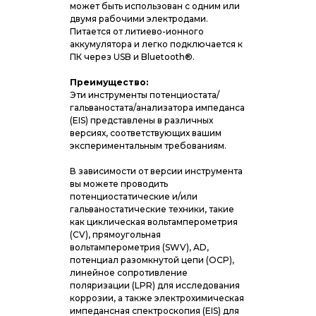
может быть использован с одним или
двумя рабочими электродами.
Питается от литиево-ионного
аккумулятора и легко подключается к
ПК через USB и Bluetooth®.
Преимущество:
Эти инструменты потенциостата/
гальваностата/анализатора импеданса
(EIS) представлены в различных
версиях, соответствующих вашим
экспериментальным требованиям.
В зависимости от версии инструмента
вы можете проводить
потенциостатические и/или
гальваностатические техники, такие
как циклическая вольтамперометрия
(CV), прямоугольная
вольтамперометрия (SWV), AD,
потенциал разомкнутой цепи (OCP),
линейное сопротивление
поляризации (LPR) для исследования
коррозии, а также электрохимическая
импедансная спектроскопия (EIS) для