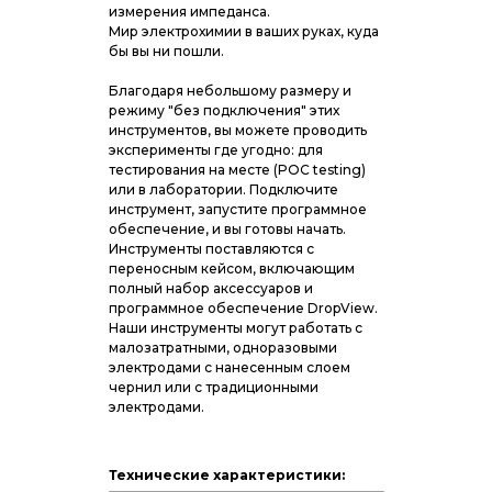
измерения импеданса.
Мир электрохимии в ваших руках, куда
бы вы ни пошли.
Благодаря небольшому размеру и
режиму "без подключения" этих
инструментов, вы можете проводить
эксперименты где угодно: для
тестирования на месте (POC testing)
или в лаборатории. Подключите
инструмент, запустите программное
обеспечение, и вы готовы начать.
Инструменты поставляются с
переносным кейсом, включающим
полный набор аксессуаров и
программное обеспечение DropView.
Наши инструменты могут работать с
малозатратными, одноразовыми
электродами с нанесенным слоем
чернил или с традиционными
электродами.
Технические характеристики: