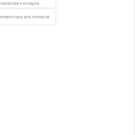
водорода и воздуха
енераторы для лазеров