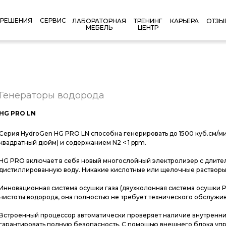
РЕШЕНИЯ
СЕРВИС
КАРЬЕРА
ОТЗЫ
ЛАБОРАТОРНАЯ
ТРЕНИНГ
МЕБЕЛЬ
ЦЕНТР
Генераторы водорода
HG PRO LN
Серия HydroGen HG PRO LN способна генерировать до 1500 куб.см/ми
квадратный дюйм) и содержанием N2 < 1 ppm.
HG PRO включает в себя новый многослойный электролизер с длит
дистиллированную воду. Никакие кислотные или щелочные растворы
Инновационная система осушки газа (двухколонная система осушки 
чистоты водорода, она полностью не требует технического обслужив
Встроенный процессор автоматически проверяет наличие внутренних
гарантировать полную безопасность. С помощью внешнего блока уп