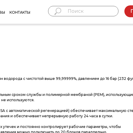
ВЫ
КОНТАКТЫ
н водорода с чистотой выше 99,99999%, давлением до 16 бар (232 фу
ельным сроком службы и полимерной мембраной (PEM), использующи
 не используются.
PSA с автоматической регенерацией) обеспечивает максимальную ст
ания и обеспечивает непрерывную работу 24 часа в сутки.
 утечек и постоянно контролирует рабочие параметры, чтобы
равления можно подключить до 20 блоков параллельно.