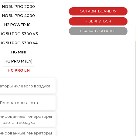
HG 5U PRO 2000
ОСТАВИТЬ ЗАЯВКУ
HG 5U PRO 4000
< ВЕРНУТЬСЯ
H2 POWER 10L
СКАЧАТЬ КАТАЛОГ
HG 5U PRO 3300 V3
HG 5U PRO 3300 V4
HG MINI
HG PRO M (LN)
HG PRO LN
аторы нулевого воздуха
Генераторы азота
нированные генераторы
азота и воздуха
нированные генераторы