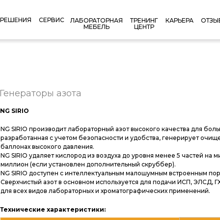
РЕШЕНИЯ
СЕРВИС
КАРЬЕРА
ОТЗЫ
ЛАБОРАТОРНАЯ
ТРЕНИНГ
МЕБЕЛЬ
ЦЕНТР
Генераторы азота
NG SIRIO
NG SIRIO производит лабораторный азот высокого качества для бол
разработанная с учетом безопасности и удобства, генерирует очище
баллонах высокого давления.
NG SIRIO удаляет кислород из воздуха до уровня менее 5 частей на 
миллион (если установлен дополнительный скруббер).
NG SIRIO доступен с интеллектуальным малошумным встроенным по
Сверхчистый азот в основном используется для подачи ИСП, ЭЛСД, ГХ
для всех видов лабораторных и хроматографических применений.
Технические характеристики: