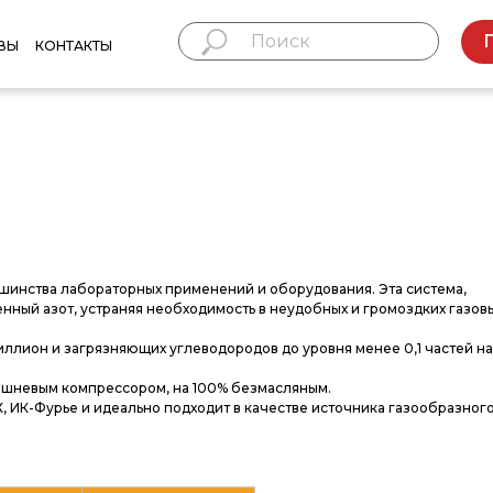
ВЫ
КОНТАКТЫ
ьшинства лабораторных применений и оборудования. Эта система,
нный азот, устраняя необходимость в неудобных и громоздких газов
миллион и загрязняющих углеводородов до уровня менее 0,1 частей на
ршневым компрессором, на 100% безмасляным.
, ИК-Фурье и идеально подходит в качестве источника газообразного