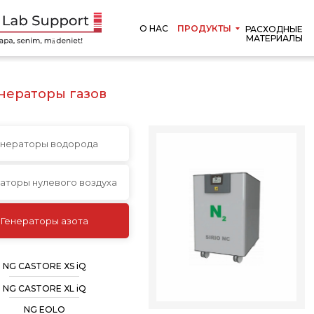
О НАС
ПРОДУКТЫ
РАСХОДНЫЕ
МАТЕРИАЛЫ
нераторы газов
енераторы водорода
аторы нулевого воздуха
Генераторы азота
NG CASTORE XS iQ
NG CASTORE XL iQ
NG EOLO